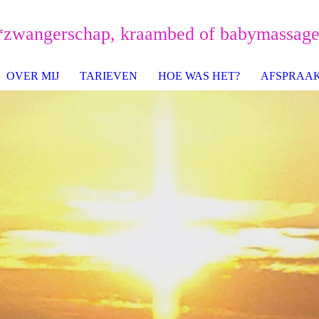
*zwangerschap, kraa
mbed of babymassa
g
OVER MIJ
TARIEVEN
HOE WAS HET?
AFSPRAA