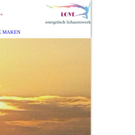
e
*
K MAKEN